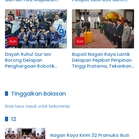
Pelayanan Publik Prima
Dayah Terpadu Nurul
Melalui Program
Ikhwah
Commander Wish Kapolda
Aceh
Aceh
Aceh
Dayah Ruhul Qur’ani
Bupati Nagan Raya Lantik
Borong Delapan
Delapan Pejabat Pimpinan
Penghargaan Robotik
Tinggi Pratama, Tekankan
Tingkat Nasional
Integritas dan Disiplin ASN
Tinggalkan Balasan
Anda harus
masuk
untuk berkomentar.
12
Nagan Raya Kirim 32 Pramuka Ikuti