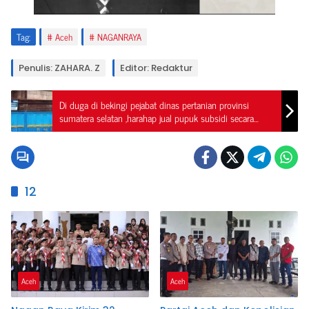
Tag:
Aceh
NAGANRAYA
Penulis: ZAHARA. Z
Editor: Redaktur
Di duga di bekingi pejabat dinas pertanian provinsi
sumatera selatan ,harahap jual pupuk subsidi secara
bebas dan di atas het
12
Aceh
Aceh