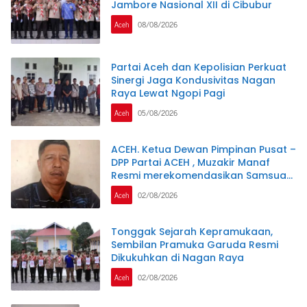
Jambore Nasional XII di Cibubur
Aceh
08/08/2026
Partai Aceh dan Kepolisian Perkuat
Sinergi Jaga Kondusivitas Nagan
Raya Lewat Ngopi Pagi
Aceh
05/08/2026
ACEH. Ketua Dewan Pimpinan Pusat –
DPP Partai ACEH , Muzakir Manaf
Resmi merekomendasikan Samsuar
( WAN Malaya ) PJ Ketua Partai Aceh
Aceh
02/08/2026
kabupaten Nagan Raya .
Tonggak Sejarah Kepramukaan,
Sembilan Pramuka Garuda Resmi
Dikukuhkan di Nagan Raya
Aceh
02/08/2026