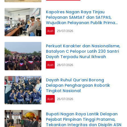
Kapolres Nagan Raya Tinjau
Pelayanan SAMSAT dan SATPAS,
Wujudkan Pelayanan Publik Prima
Melalui Program Commander Wish
Aceh
29/07/2026
Kapolda Aceh
Perkuat Karakter dan Nasionalisme,
Batalyon C Pelopor Latih 230 Santri
Dayah Terpadu Nurul Ikhwah
Aceh
28/07/2026
Dayah Ruhul Qur’ani Borong
Delapan Penghargaan Robotik
Tingkat Nasional
Aceh
26/07/2026
Bupati Nagan Raya Lantik Delapan
Pejabat Pimpinan Tinggi Pratama,
Tekankan Integritas dan Disiplin ASN