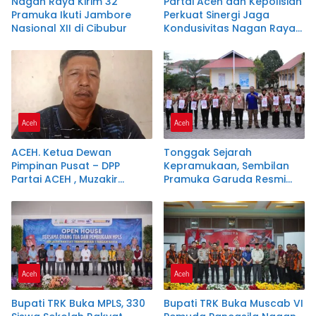
Nagan Raya Kirim 32
Partai Aceh dan Kepolisian
Pramuka Ikuti Jambore
Perkuat Sinergi Jaga
Nasional XII di Cibubur
Kondusivitas Nagan Raya
Lewat Ngopi Pagi
Aceh
Aceh
ACEH. Ketua Dewan
Tonggak Sejarah
Pimpinan Pusat – DPP
Kepramukaan, Sembilan
Partai ACEH , Muzakir
Pramuka Garuda Resmi
Manaf Resmi
Dikukuhkan di Nagan Raya
merekomendasikan
Samsuar ( WAN Malaya )
PJ Ketua Partai Aceh
kabupaten Nagan Raya .
Aceh
Aceh
Bupati TRK Buka MPLS, 330
Bupati TRK Buka Muscab VI