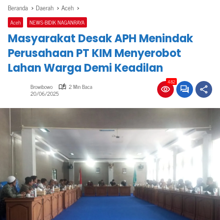
Beranda
Daerah
Aceh
Aceh
NEWS-BIDIK NAGANRAYA
Masyarakat Desak APH Menindak
Perusahaan PT KIM Menyerobot
Lahan Warga Demi Keadilan
482
Browibowo
2 Min Baca
20/06/2025