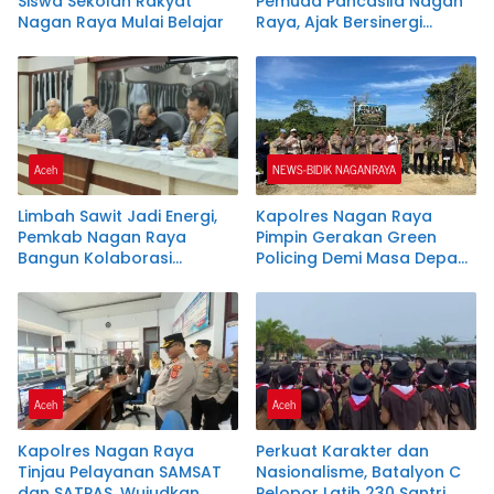
Siswa Sekolah Rakyat
Pemuda Pancasila Nagan
Nagan Raya Mulai Belajar
Raya, Ajak Bersinergi
Dukung Investasi dan
Pembangunan Daerah
Aceh
NEWS-BIDIK NAGANRAYA
Limbah Sawit Jadi Energi,
Kapolres Nagan Raya
Pemkab Nagan Raya
Pimpin Gerakan Green
Bangun Kolaborasi
Policing Demi Masa Depan
dengan PLTU dan PMKS
Lingkungan yang Lestari
Aceh
Aceh
Kapolres Nagan Raya
Perkuat Karakter dan
Tinjau Pelayanan SAMSAT
Nasionalisme, Batalyon C
dan SATPAS, Wujudkan
Pelopor Latih 230 Santri