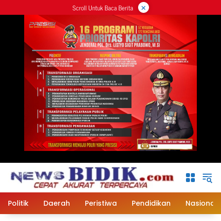
×
Langsung
Scroll Untuk Baca Berita
ke
konten
Politik
Daerah
Peristiwa
Pendidikan
Nasional