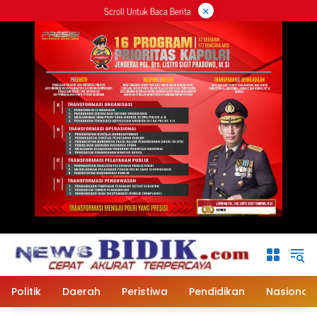
×
Langsung
Scroll Untuk Baca Berita
ke
konten
Politik
Daerah
Peristiwa
Pendidikan
Nasional