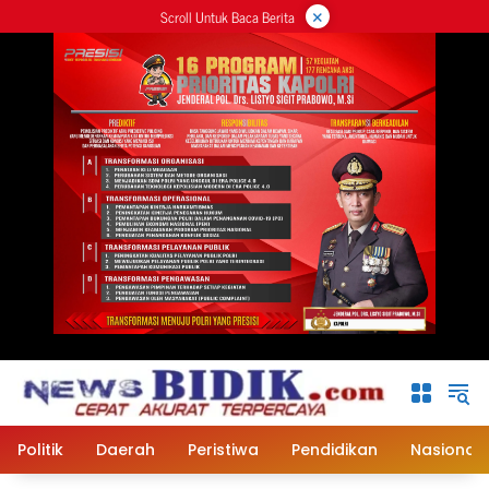
×
Langsung
Scroll Untuk Baca Berita
ke
konten
Politik
Daerah
Peristiwa
Pendidikan
Nasional