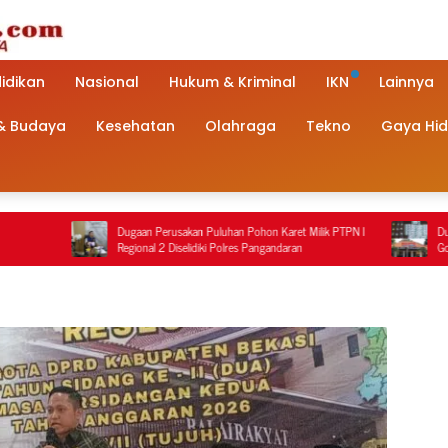
idikan
Nasional
Hukum & Kriminal
IKN
Lainnya
 & Budaya
Kesehatan
Olahraga
Tekno
Gaya Hi
an Perusakan Puluhan Pohon Karet Milik PTPN I
Dugaan Penanganan Terduga Pen
nal 2 Diselidiki Polres Pangandaran
Golongan G di Pemalang Jadi So
Polisi Berbeda dengan Rekaman 