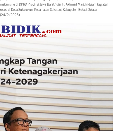
mekanisme di DPRD Provinsi Jawa Barat,” ujar H. Akhmad Marjuki dalam kegiatan
reses di Desa Sukarukun, Kecamatan Sukatani, Kabupaten Bekasi, Selasa
(24/2/2026).