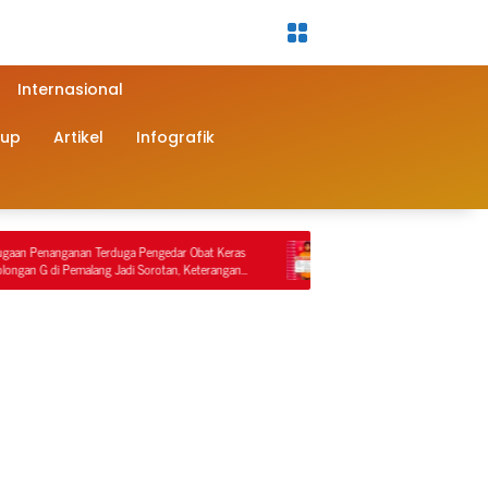
Internasional
dup
Artikel
Infografik
gedar Obat Keras
Sat Reskrim Polres Nagan Raya Kembali Lakukan
rotan, Keterangan
Penindakan Penyalahgunaan BBM Bersubsidi, Tiga
Video
Tersangka Ditahan.