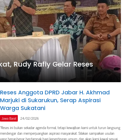
at, Rudy Rafly Gelar Reses
Reses Anggota DPRD Jabar H. Akhmad
Marjuki di Sukarukun, Serap Aspirasi
Warga Sukatani
Jawa Barat
24/02/2026
“Reses ini bukan sekadar agenda formal, tetapi kewajiban kami untuk turun langsung
mendengar dan memperjuangkan aspirasi masyarakat. Silakan sampaikan usulan
yang benar-benar berdampak bagi kepentingan umum, dan akan kami kawal sesuai