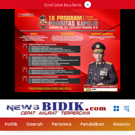
×
Langsung
Scroll Untuk Baca Berita
ke
konten
Politik
Daerah
Peristiwa
Pendidikan
Nasional