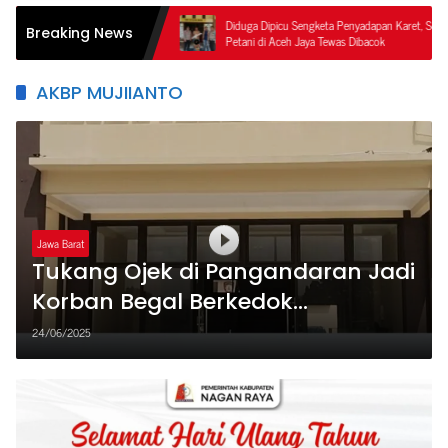
 Perbatasan
Diduga Dipicu Sengketa Penyadapan Karet, Seorang
Breaking News
tanyakan
Petani di Aceh Jaya Tewas Dibacok
AKBP MUJIIANTO
Jawa Barat
Tukang Ojek di Pangandaran Jadi
Korban Begal Berkedok
Penumpang, Polisi Berhasil
24/06/2025
Meringkus Pelaku