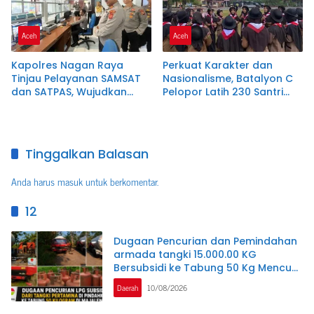
Aceh
Aceh
Kapolres Nagan Raya
Perkuat Karakter dan
Tinjau Pelayanan SAMSAT
Nasionalisme, Batalyon C
dan SATPAS, Wujudkan
Pelopor Latih 230 Santri
Pelayanan Publik Prima
Dayah Terpadu Nurul
Melalui Program
Ikhwah
Commander Wish Kapolda
Aceh
Tinggalkan Balasan
Anda harus
masuk
untuk berkomentar.
12
Dugaan Pencurian dan Pemindahan
armada tangki 15.000.00 KG
Bersubsidi ke Tabung 50 Kg Mencuat
di Kertajati Majalengka, ( APH ) Bisa
Daerah
10/08/2026
Menindak pelaku,jangan tutup mata.