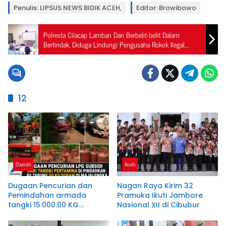
Penulis: LIPSUS NEWS BIDIK ACEH,
Editor: Browibowo
Polresta Cilacap Lamban Dan Berbelit-belit Dalam
Bertindak, Diduga Lindungi Pengusaha Rokok Ilegal,
Justru Aktif Buru Wartawan, Ada Apa Ini??
12
Daerah
Aceh
Dugaan Pencurian dan
Nagan Raya Kirim 32
Pemindahan armada
Pramuka Ikuti Jambore
tangki 15.000.00 KG
Nasional XII di Cibubur
Bersubsidi ke Tabung 50
Kg Mencuat di Kertajati