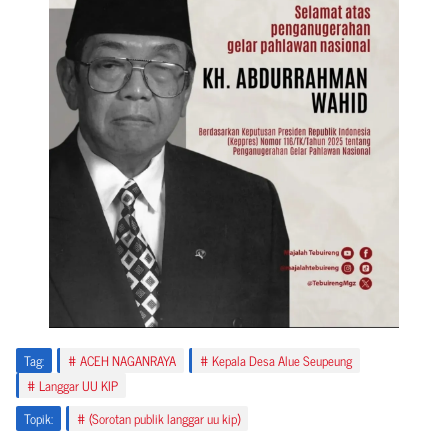
Tag:
ACEH NAGANRAYA
Kepala Desa Alue Seupeung
Langgar UU KIP
Topik:
(Sorotan publik langgar uu kip)