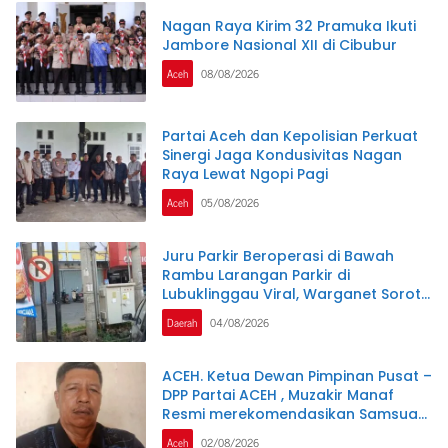
Nagan Raya Kirim 32 Pramuka Ikuti
Jambore Nasional XII di Cibubur
Aceh
08/08/2026
Partai Aceh dan Kepolisian Perkuat
Sinergi Jaga Kondusivitas Nagan
Raya Lewat Ngopi Pagi
Aceh
05/08/2026
Juru Parkir Beroperasi di Bawah
Rambu Larangan Parkir di
Lubuklinggau Viral, Warganet Soroti
Dugaan Pelanggaran.SK DI
Daerah
04/08/2026
PERTANYAKAN
ACEH. Ketua Dewan Pimpinan Pusat –
DPP Partai ACEH , Muzakir Manaf
Resmi merekomendasikan Samsuar
( WAN Malaya ) PJ Ketua Partai Aceh
Aceh
02/08/2026