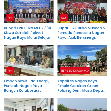
PJ Ketua Partai Aceh
kabupaten Nagan Raya .
Aceh
Aceh
Bupati TRK Buka MPLS, 330
Bupati TRK Buka Muscab VI
Siswa Sekolah Rakyat
Pemuda Pancasila Nagan
Nagan Raya Mulai Belajar
Raya, Ajak Bersinergi
Dukung Investasi dan
Pembangunan Daerah
Aceh
NEWS-BIDIK NAGANRAYA
Limbah Sawit Jadi Energi,
Kapolres Nagan Raya
Pemkab Nagan Raya
Pimpin Gerakan Green
Bangun Kolaborasi
Policing Demi Masa Depan
dengan PLTU dan PMKS
Lingkungan yang Lestari