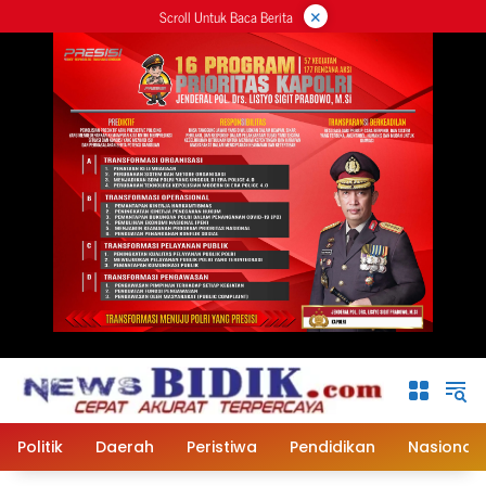
×
Langsung
Scroll Untuk Baca Berita
ke
konten
Politik
Daerah
Peristiwa
Pendidikan
Nasional