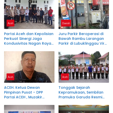
Majalengka, ( APH ) Bisa
Menindak pelaku,jangan
tutup mata.
Aceh
Daerah
Partai Aceh dan Kepolisian
Juru Parkir Beroperasi di
Perkuat Sinergi Jaga
Bawah Rambu Larangan
Kondusivitas Nagan Raya
Parkir di Lubuklinggau Viral,
Lewat Ngopi Pagi
Warganet Soroti Dugaan
Pelanggaran.SK DI
PERTANYAKAN
Aceh
Aceh
ACEH. Ketua Dewan
Tonggak Sejarah
Pimpinan Pusat – DPP
Kepramukaan, Sembilan
Partai ACEH , Muzakir
Pramuka Garuda Resmi
Manaf Resmi
Dikukuhkan di Nagan Raya
merekomendasikan
Samsuar ( WAN Malaya )