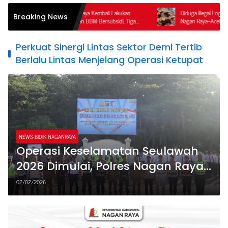
skrim Polres Nagan Raya Kembali Lakukan
Diduga Illegal Logging Terorganisir
Breaking News
akan Penyalahgunaan BBM Bersubsidi, Tiga
Nagan Raya–Aceh Tengah, Publik 
gka Ditahan.
Ketegasan APH dan Satgas PKH
Perkuat Sinergi Lintas Sektor Demi Tertib
Berlalu Lintas Menjelang Operasi Ketupat
NEWS-BIDIK NAGANRAYA
Operasi Keselamatan Seulawah
2026 Dimulai, Polres Nagan Raya
Gelar Apel Pasukan
02/02/2026