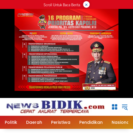
×
Langsung
Scroll Untuk Baca Berita
ke
konten
Politik
Daerah
Peristiwa
Pendidikan
Nasional