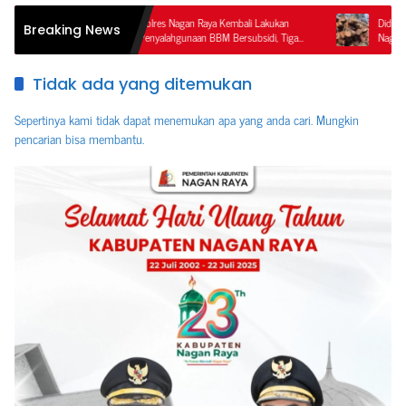
Sat Reskrim Polres Nagan Raya Kembali Lakukan
Diduga Illegal Loggi
Breaking News
Penindakan Penyalahgunaan BBM Bersubsidi, Tiga
Nagan Raya–Aceh Te
Tersangka Ditahan.
Ketegasan APH dan
Tidak ada yang ditemukan
Sepertinya kami tidak dapat menemukan apa yang anda cari. Mungkin
pencarian bisa membantu.