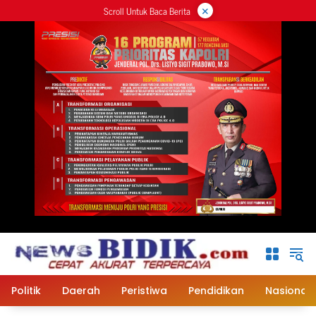
×
Langsung
Scroll Untuk Baca Berita
ke
konten
Politik
Daerah
Peristiwa
Pendidikan
Nasional