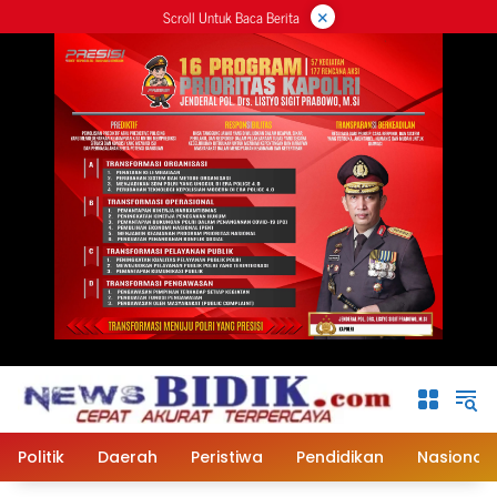
×
Langsung
Scroll Untuk Baca Berita
ke
konten
Politik
Daerah
Peristiwa
Pendidikan
Nasional