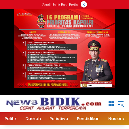
×
Langsung
Scroll Untuk Baca Berita
ke
konten
Politik
Daerah
Peristiwa
Pendidikan
Nasional