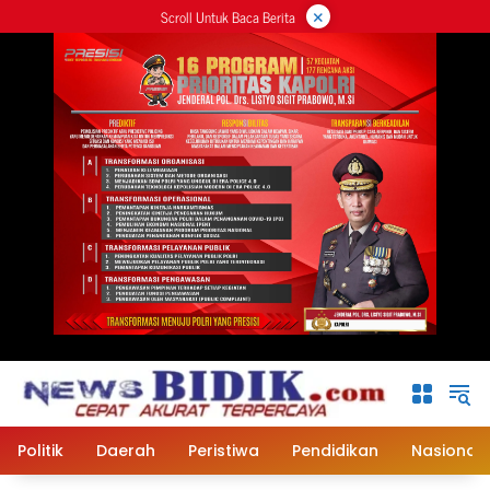
×
Langsung
Scroll Untuk Baca Berita
ke
konten
Politik
Daerah
Peristiwa
Pendidikan
Nasional