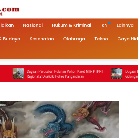
idikan
Nasional
Hukum & Kriminal
IKN
Lainnya
 & Budaya
Kesehatan
Olahraga
Tekno
Gaya Hi
ugaan Perusakan Puluhan Pohon Karet Milik PTPN I
Dugaan Penanganan Terduga
egional 2 Diselidiki Polres Pangandaran
Golongan G di Pemalang Jad
Polisi Berbeda dengan Reka