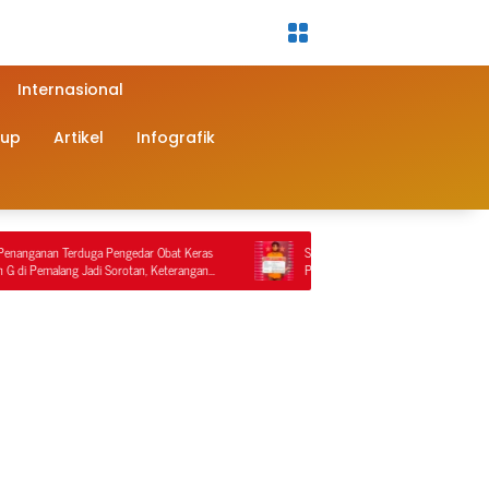
Internasional
dup
Artikel
Infografik
 Pengedar Obat Keras
Sat Reskrim Polres Nagan Raya Kembali Lakukan
i Sorotan, Keterangan
Penindakan Penyalahgunaan BBM Bersubsidi, Tiga
man Video
Tersangka Ditahan.