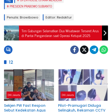
PRESIDEN PRABOWO SUBIANTO
Penulis: Browibowo
Editor: Redaktur
Tim Gabungan Selamatkan Dua Wisatawan Terseret Arus
di Pantai Pangandaran saat Operasi Ketupat 2025
12
DKI Jakarta
DKI Jakarta
Sekjen PW Fast Respon
Pilot–Pramugari Diduga
Sebut Kedekatan Agus
Selingkuh, Rekaman CCTV