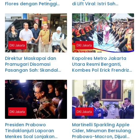
Flores dengan Petinggi
di Lift Viral: Istri Sah
Mabes Polri Tak
Ungkap Curahan Hati
Membuatnya Arogan
Menggetarkan
DKI Jakarta
DKI Jakarta
Direktur Maskapai dan
Kapolres Metro Jakarta
Pramugari Disomasi
Utara Resmi Berganti,
Pasangan Sah: Skandal
Kombes Pol Erick Frendriz
Perselingkuhan Memasuki
Gantikan Kombes Pol
Babak Hukum Baru
Ahmad Fuady
DKI Jakarta
DKI Jakarta
Presiden Prabowo
Martinelli Sparkling Apple
Tindaklanjuti Laporan
Cider, Minuman Bersulang
Menkes Soal Lonjakan
Prabowo-Macron, Dijual