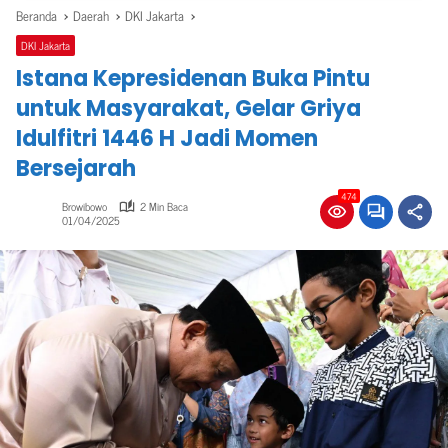
Beranda
Daerah
DKI Jakarta
DKI Jakarta
Istana Kepresidenan Buka Pintu
untuk Masyarakat, Gelar Griya
Idulfitri 1446 H Jadi Momen
Bersejarah
474
Browibowo
2 Min Baca
01/04/2025