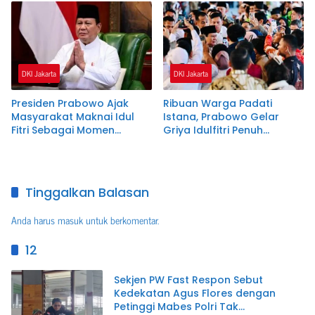
DKI Jakarta
DKI Jakarta
Presiden Prabowo Ajak
Ribuan Warga Padati
Masyarakat Maknai Idul
Istana, Prabowo Gelar
Fitri Sebagai Momen
Griya Idulfitri Penuh
Persatuan
Kehangatan
Tinggalkan Balasan
Anda harus
masuk
untuk berkomentar.
12
Sekjen PW Fast Respon Sebut
Kedekatan Agus Flores dengan
Petinggi Mabes Polri Tak