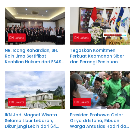
COVID-19 dan Percepatan
Bebas di Pasaran
Pembangunan RS
DKI Jakarta
DKI Jakarta
NR. Icang Rahardian, SH.
Tegaskan Komitmen
Raih Lima Sertifikat
Perkuat Keamanan Siber
Keahlian Hukum dari ESAS
dan Perangi Penipuan
Management
Digital
DKI Jakarta
DKI Jakarta
IKN Jadi Magnet Wisata
Presiden Prabowo Gelar
Selama Libur Lebaran,
Griya di Istana, Ribuan
Dikunjungi Lebih dari 64
Warga Antusias Hadiri dan
Ribu Orang
Terima Bingkisan Lebaran