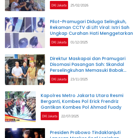
Membuatnya Arogan
DKI Jakarta
25/02/2026
Pilot–Pramugari Diduga Selingkuh,
Rekaman CCTV di Lift Viral: Istri Sah
Ungkap Curahan Hati Menggetarkan
DKI Jakarta
01/12/2025
Direktur Maskapai dan Pramugari
Disomasi Pasangan Sah: Skandal
Perselingkuhan Memasuki Babak
Hukum Baru
DKI Jakarta
23/11/2025
Kapolres Metro Jakarta Utara Resmi
Berganti, Kombes Pol Erick Frendriz
Gantikan Kombes Pol Ahmad Fuady
DKI Jakarta
22/07/2025
Presiden Prabowo Tindaklanjuti