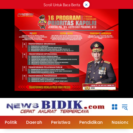
×
Langsung
Scroll Untuk Baca Berita
ke
konten
Politik
Daerah
Peristiwa
Pendidikan
Nasional