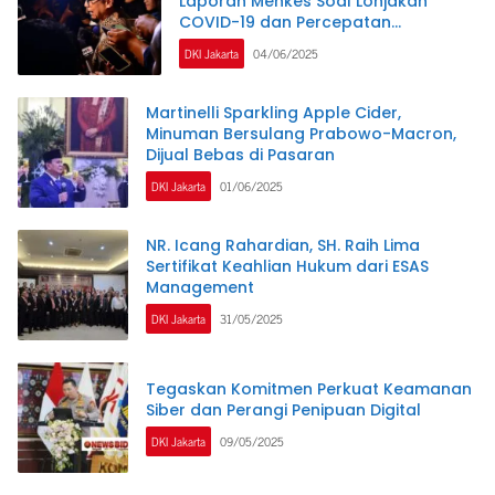
Laporan Menkes Soal Lonjakan
COVID-19 dan Percepatan
Pembangunan RS
DKI Jakarta
04/06/2025
Martinelli Sparkling Apple Cider,
Minuman Bersulang Prabowo-Macron,
Dijual Bebas di Pasaran
DKI Jakarta
01/06/2025
NR. Icang Rahardian, SH. Raih Lima
Sertifikat Keahlian Hukum dari ESAS
Management
DKI Jakarta
31/05/2025
Tegaskan Komitmen Perkuat Keamanan
Siber dan Perangi Penipuan Digital
DKI Jakarta
09/05/2025