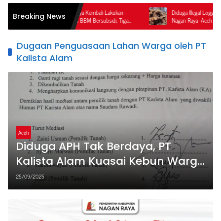
m Polres Nagan Raya Kembali Lakukan
Diduga Illegal Logging Terorganisir di 
Breaking News
 Penyalahgunaan BBM Bersubsidi, Tiga
Nagan Raya–Aceh Tengah, Publik Pert
Ditahan.
Ketegasan APH dan Satgas PKH
Dugaan Penguasaan Lahan Warga oleh PT
Kalista Alam
Aceh
Diduga APH Tak Berdaya, PT
Kalista Alam Kuasai Kebun Warga
Nagan Raya
25/09/2025