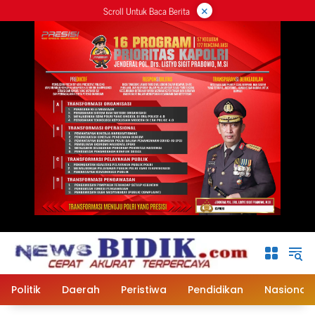
×
Langsung
Scroll Untuk Baca Berita
ke
konten
Politik
Daerah
Peristiwa
Pendidikan
Nasional