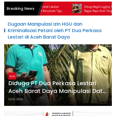
res Nagan Raya Kembali Lakukan
Diduga Illegal Logging Terorganisir di Perbat
Breaking News
alahgunaan BBM Bersubsidi, Tiga
Nagan Raya–Aceh Tengah, Publik Pertanyaka
n.
Ketegasan APH dan Satgas PKH
Dugaan Manipulasi Izin HGU dan
Kriminalisasi Petani oleh PT Dua Perkasa
Lestari di Aceh Barat Daya
Aceh
Diduga PT.Dua Perkasa Lestari
Aceh Barat Daya Manipulasi Data
Izin HGU Serta Penyerobotan
12/01/2026
Lahan Garapan Milik Warga