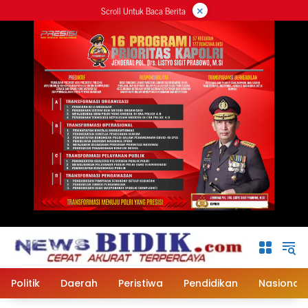
×
Langsung
Scroll Untuk Baca Berita
ke
konten
Politik
Daerah
Peristiwa
Pendidikan
Nasional