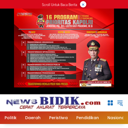
×
Langsung
Scroll Untuk Baca Berita
ke
konten
Politik
Daerah
Peristiwa
Pendidikan
Nasional