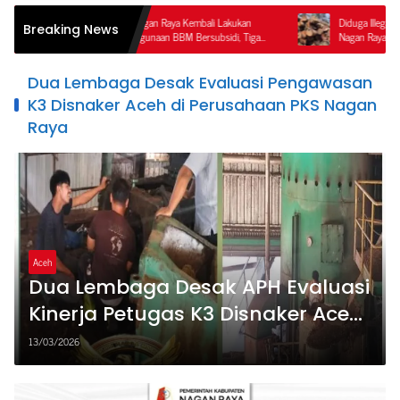
Reskrim Polres Nagan Raya Kembali Lakukan
Diduga Illegal Logging Terorganis
Breaking News
ndakan Penyalahgunaan BBM Bersubsidi, Tiga
Nagan Raya–Aceh Tengah, Publik
ngka Ditahan.
Ketegasan APH dan Satgas PKH
Dua Lembaga Desak Evaluasi Pengawasan
K3 Disnaker Aceh di Perusahaan PKS Nagan
Raya
Aceh
Dua Lembaga Desak APH Evaluasi
Kinerja Petugas K3 Disnaker Aceh
di Wilayah Kerja Nagan Raya
13/03/2026