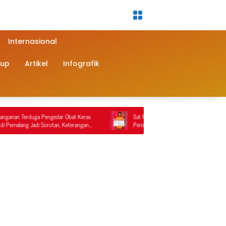
Internasional
dup
Artikel
Infografik
 Obat Keras
Sat Reskrim Polres Nagan Raya Kembali Lakukan
 Keterangan
Penindakan Penyalahgunaan BBM Bersubsidi, Tiga
Tersangka Ditahan.