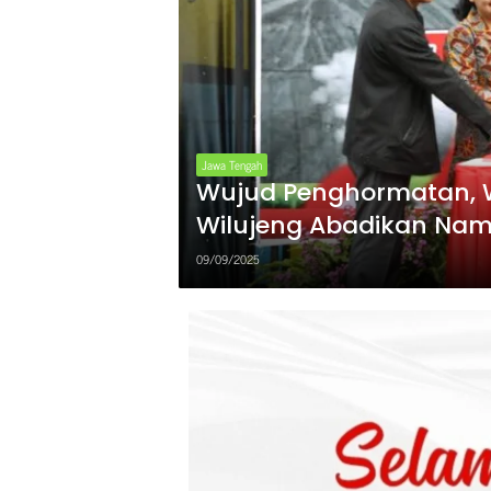
Jawa Tengah
Wujud Penghormatan, W
Wilujeng Abadikan Nam
Jalan di TPA Jatibarang
09/09/2025