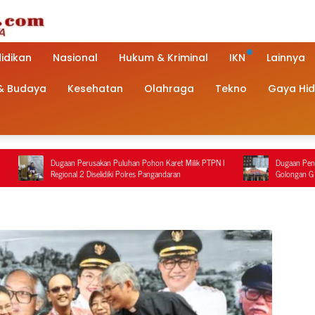
idikan
Nasional
Hukum & Kriminal
IKN
Lainnya
 & Budaya
Kesehatan
Olahraga
Tekno
Gaya Hi
usakan Puluhan Pohon Karet Milik PTPN I
Dugaan Penanganan Terduga Pengedar
Diselidiki Polres Pangandaran
Golongan G di Pemalang Jadi Sorotan,
Polisi Berbeda dengan Rekaman Video