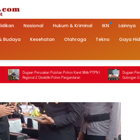
idikan
Nasional
Hukum & Kriminal
IKN
Lainnya
 & Budaya
Kesehatan
Olahraga
Tekno
Gaya Hi
aan Perusakan Puluhan Pohon Karet Milik PTPN I
Dugaan Penanganan Terduga P
ional 2 Diselidiki Polres Pangandaran
Golongan G di Pemalang Jadi S
Polisi Berbeda dengan Rekaman