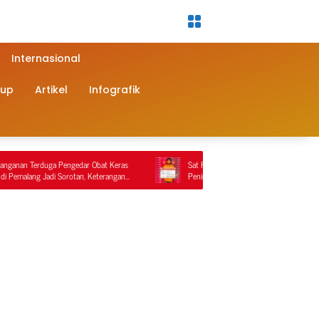
Internasional
dup
Artikel
Infografik
engedar Obat Keras
Sat Reskrim Polres Nagan Raya Kembali Lakukan
orotan, Keterangan
Penindakan Penyalahgunaan BBM Bersubsidi, Tiga
 Video
Tersangka Ditahan.