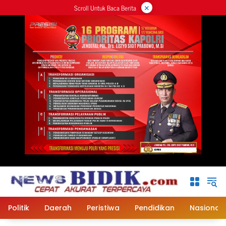
×
Langsung
Scroll Untuk Baca Berita
ke
konten
Politik
Daerah
Peristiwa
Pendidikan
Nasional