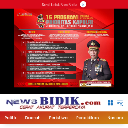
×
Langsung
Scroll Untuk Baca Berita
ke
konten
Politik
Daerah
Peristiwa
Pendidikan
Nasional