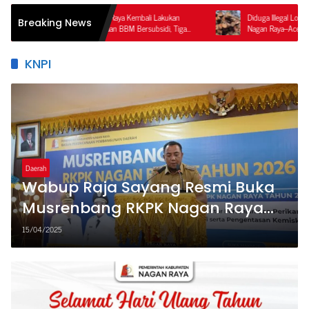
im Polres Nagan Raya Kembali Lakukan
Diduga Illegal Logging Terorganisir di
Breaking News
n Penyalahgunaan BBM Bersubsidi, Tiga
Nagan Raya–Aceh Tengah, Publik Pert
Ditahan.
Ketegasan APH dan Satgas PKH
KNPI
Daerah
Wabup Raja Sayang Resmi Buka
Musrenbang RKPK Nagan Raya
Tahun 2026
15/04/2025