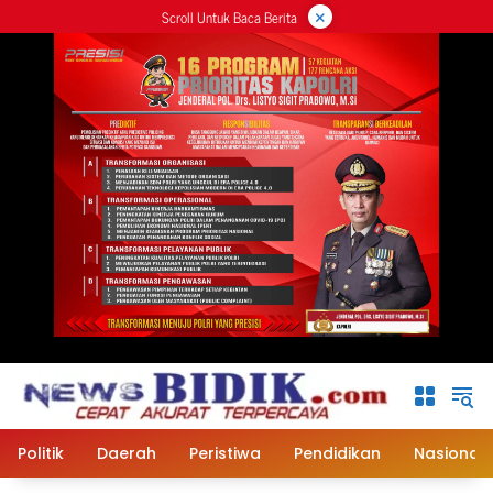
×
Langsung
Scroll Untuk Baca Berita
ke
konten
Politik
Daerah
Peristiwa
Pendidikan
Nasional