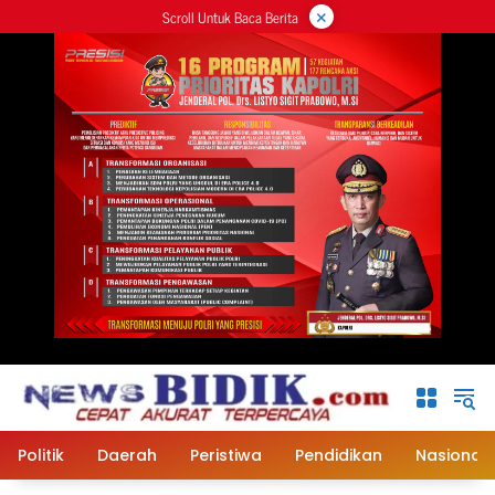
×
Langsung
Scroll Untuk Baca Berita
ke
konten
Politik
Daerah
Peristiwa
Pendidikan
Nasional