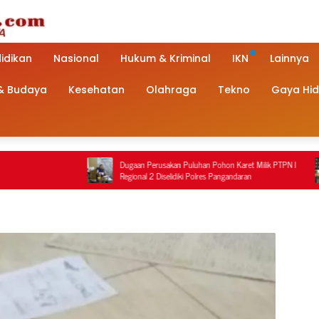
idikan
Nasional
Hukum & Kriminal
IKN
Lainnya
 & Budaya
Kesehatan
Olahraga
Tekno
Gaya Hi
Dugaan Perusakan Puluhan Pohon Karet Milik PTPN I
Dugaan
Regional 2 Diselidiki Polres Pangandaran
Golong
Polisi