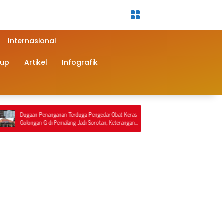
Internasional
dup
Artikel
Infografik
 Penanganan Terduga Pengedar Obat Keras
Sat Reskrim Polres Nagan Raya Ke
an G di Pemalang Jadi Sorotan, Keterangan
Penindakan Penyalahgunaan BBM B
 Berbeda dengan Rekaman Video
Tersangka Ditahan.