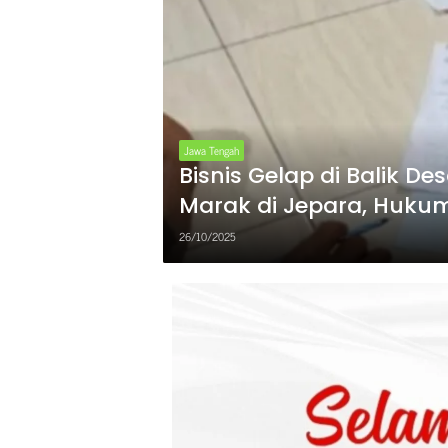
Jawa Tengah
Bisnis Gelap di Balik De
Marak di Jepara, Huku
Terangan
26/10/2025