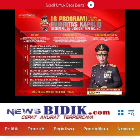
×
Langsung
Scroll Untuk Baca Berita
ke
konten
Politik
Daerah
Peristiwa
Pendidikan
Nasional