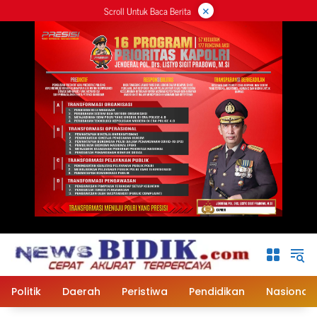
×
Langsung
Scroll Untuk Baca Berita
ke
konten
Politik
Daerah
Peristiwa
Pendidikan
Nasional