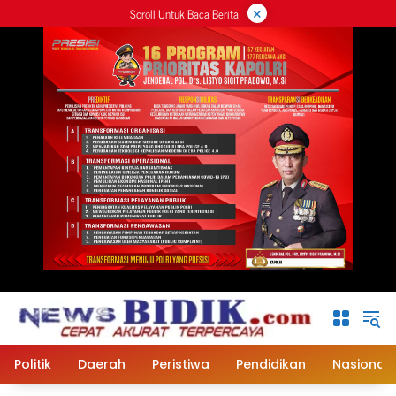
×
Langsung
Scroll Untuk Baca Berita
ke
konten
Politik
Daerah
Peristiwa
Pendidikan
Nasional