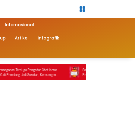
Internasional
dup
Artikel
Infografik
 Pengedar Obat Keras
Sat Reskrim Polres Nagan Raya Kembali Lakukan
i Sorotan, Keterangan
Penindakan Penyalahgunaan BBM Bersubsidi, Tiga
man Video
Tersangka Ditahan.