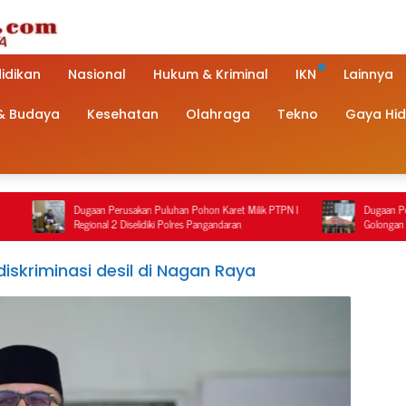
idikan
Nasional
Hukum & Kriminal
IKN
Lainnya
 & Budaya
Kesehatan
Olahraga
Tekno
Gaya Hi
ugaan Perusakan Puluhan Pohon Karet Milik PTPN I
Dugaan Penanganan Terduga
egional 2 Diselidiki Polres Pangandaran
Golongan G di Pemalang Jad
Polisi Berbeda dengan Reka
skriminasi desil di Nagan Raya