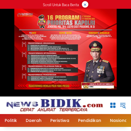
×
Langsung
Scroll Untuk Baca Berita
ke
konten
Politik
Daerah
Peristiwa
Pendidikan
Nasional