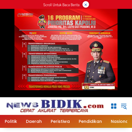
×
Langsung
Scroll Untuk Baca Berita
ke
konten
Politik
Daerah
Peristiwa
Pendidikan
Nasional