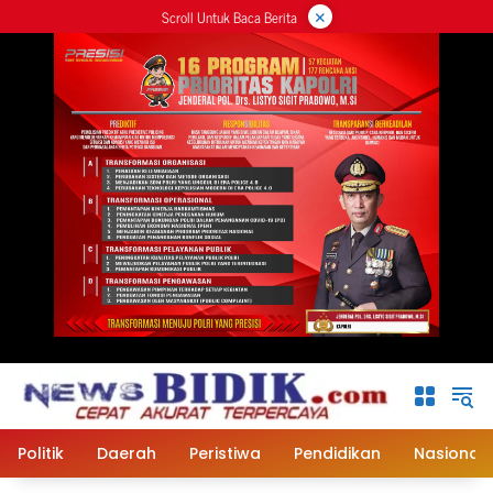
×
Langsung
Scroll Untuk Baca Berita
ke
konten
Politik
Daerah
Peristiwa
Pendidikan
Nasional