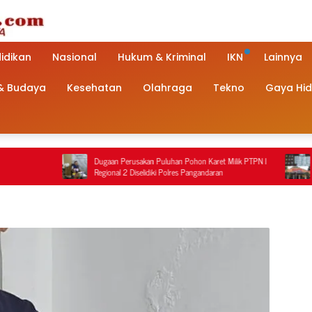
idikan
Nasional
Hukum & Kriminal
IKN
Lainnya
 & Budaya
Kesehatan
Olahraga
Tekno
Gaya Hi
Dugaan Perusakan Puluhan Pohon Karet Milik PTPN I
Dugaan Penan
Regional 2 Diselidiki Polres Pangandaran
Golongan G d
Polisi Berbe