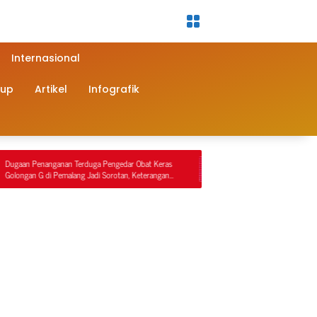
Internasional
dup
Artikel
Infografik
ganan Terduga Pengedar Obat Keras
Sat Reskrim Polres Nagan Raya Kembali 
i Pemalang Jadi Sorotan, Keterangan
Penindakan Penyalahgunaan BBM Bersubs
da dengan Rekaman Video
Tersangka Ditahan.