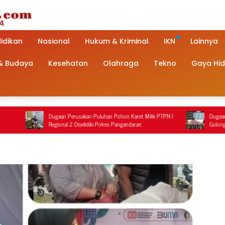
idikan
Nasional
Hukum & Kriminal
IKN
Lainnya
 & Budaya
Kesehatan
Olahraga
Tekno
Gaya Hi
Dugaan Perusakan Puluhan Pohon Karet Milik PTPN I
Dugaan Penanganan Terdu
Regional 2 Diselidiki Polres Pangandaran
Golongan G di Pemalang J
Polisi Berbeda dengan Re