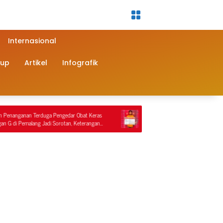
Internasional
dup
Artikel
Infografik
ga Pengedar Obat Keras
Sat Reskrim Polres Nagan Raya Kembali Lakukan
adi Sorotan, Keterangan
Penindakan Penyalahgunaan BBM Bersubsidi, Tiga
kaman Video
Tersangka Ditahan.