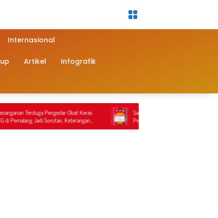
Internasional
dup
Artikel
Infografik
Pengedar Obat Keras
Sat Reskrim Polres Nagan Raya Kembali Lakukan
Sorotan, Keterangan
Penindakan Penyalahgunaan BBM Bersubsidi, Tiga
an Video
Tersangka Ditahan.