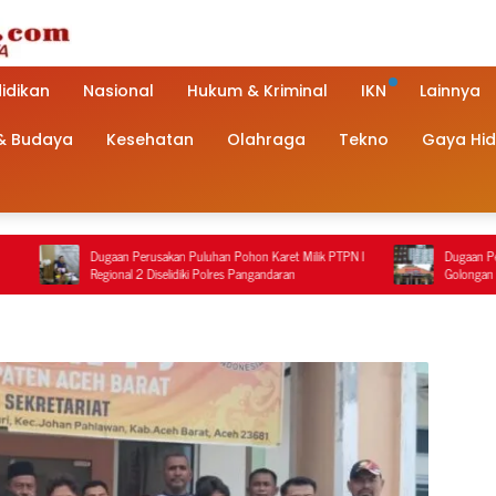
idikan
Nasional
Hukum & Kriminal
IKN
Lainnya
 & Budaya
Kesehatan
Olahraga
Tekno
Gaya Hi
gaan Perusakan Puluhan Pohon Karet Milik PTPN I
Dugaan Penanganan Terduga 
gional 2 Diselidiki Polres Pangandaran
Golongan G di Pemalang Jadi 
Polisi Berbeda dengan Rekam