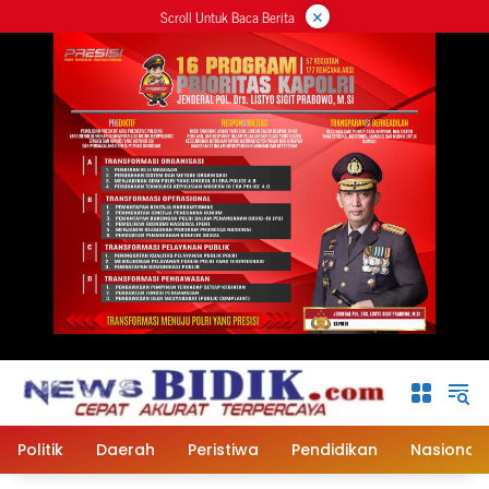
×
Langsung
Scroll Untuk Baca Berita
ke
konten
Politik
Daerah
Peristiwa
Pendidikan
Nasional