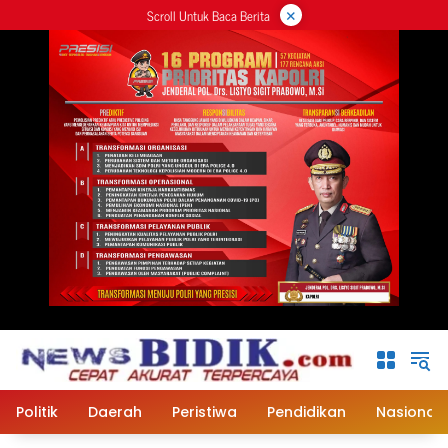
×
Langsung
Scroll Untuk Baca Berita
ke
konten
Politik
Daerah
Peristiwa
Pendidikan
Nasional