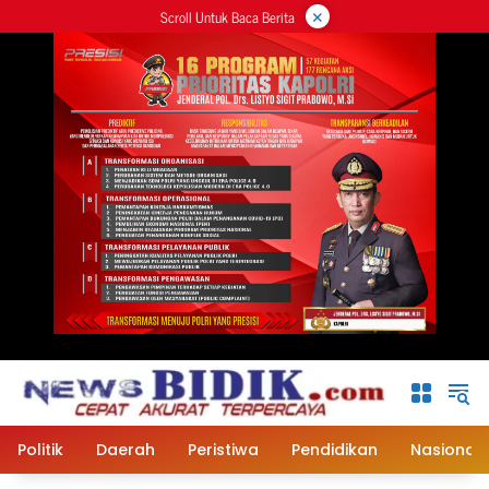
×
Langsung
Scroll Untuk Baca Berita
ke
konten
Politik
Daerah
Peristiwa
Pendidikan
Nasional