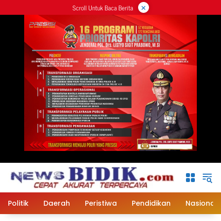
×
Langsung
Scroll Untuk Baca Berita
ke
konten
Politik
Daerah
Peristiwa
Pendidikan
Nasional