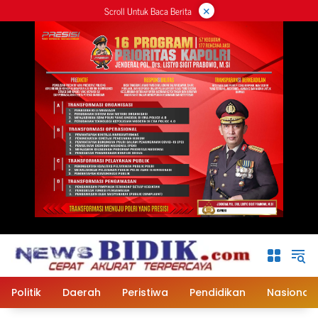
×
Langsung
Scroll Untuk Baca Berita
ke
konten
Politik
Daerah
Peristiwa
Pendidikan
Nasional