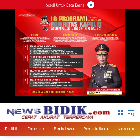
×
Langsung
Scroll Untuk Baca Berita
ke
konten
Politik
Daerah
Peristiwa
Pendidikan
Nasional