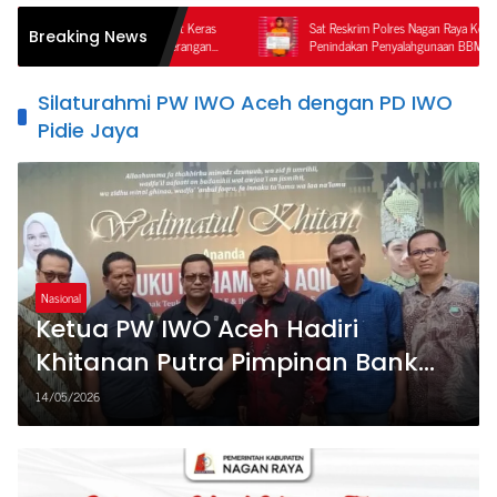
ga Pengedar Obat Keras
Sat Reskrim Polres Nagan Raya Kembali Lakukan
Breaking News
di Sorotan, Keterangan
Penindakan Penyalahgunaan BBM Bersubsidi, Tiga
aman Video
Tersangka Ditahan.
Silaturahmi PW IWO Aceh dengan PD IWO
Pidie Jaya
Nasional
Ketua PW IWO Aceh Hadiri
Khitanan Putra Pimpinan Bank
Aceh Ulee Glee, Pererat
14/05/2026
Silaturahmi dengan PD IWO Pidie
Jaya