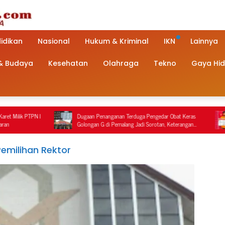
idikan
Nasional
Hukum & Kriminal
IKN
Lainnya
 & Budaya
Kesehatan
Olahraga
Tekno
Gaya Hi
Dugaan Penanganan Terduga Pengedar Obat Keras
Sat Reskrim P
Golongan G di Pemalang Jadi Sorotan, Keterangan
Penindakan Pe
Polisi Berbeda dengan Rekaman Video
Tersangka Dita
emilihan Rektor