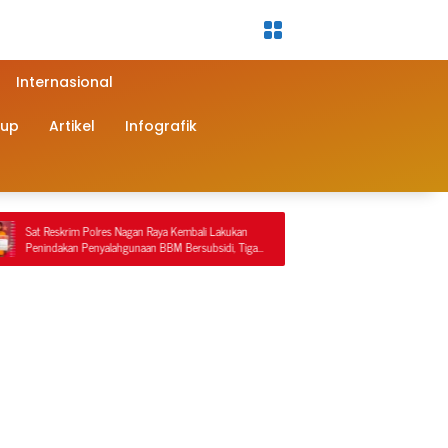
Internasional
dup
Artikel
Infografik
olres Nagan Raya Kembali Lakukan
Diduga Illegal Logging Terorganisir di Perb
nyalahgunaan BBM Bersubsidi, Tiga
Nagan Raya–Aceh Tengah, Publik Pertanya
han.
Ketegasan APH dan Satgas PKH