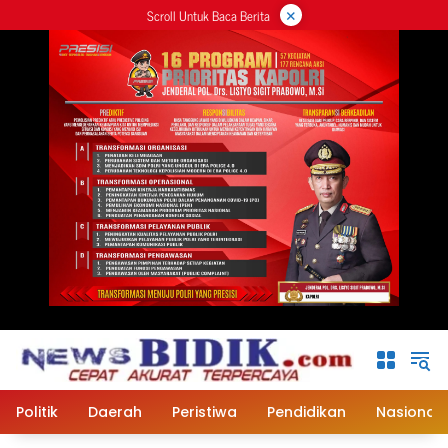
×
Langsung
Scroll Untuk Baca Berita
ke
konten
Politik
Daerah
Peristiwa
Pendidikan
Nasional