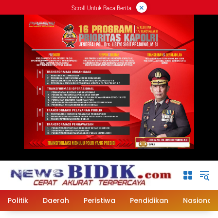
×
Langsung
Scroll Untuk Baca Berita
ke
konten
Politik
Daerah
Peristiwa
Pendidikan
Nasional