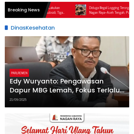
agan Raya Kembali Lakukan
Diduga Illegal Logging Terorganisir di Perbatasan
Breaking News
unaan BBM Bersubsidi, Tiga
Nagan Raya–Aceh Tengah, Publik Pertanyakan
Ketegasan APH dan Satgas PKH
DinasKesehatan
PARLREMEN
Edy Wuryanto: Pengawasan
Dapur MBG Lemah, Fokus Terlalu
pada Kuantitas.
21/09/2025