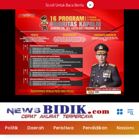
×
Langsung
Scroll Untuk Baca Berita
ke
konten
Politik
Daerah
Peristiwa
Pendidikan
Nasional