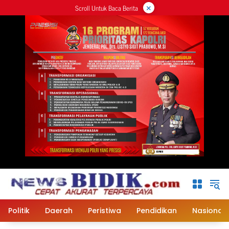
×
Langsung
Scroll Untuk Baca Berita
ke
konten
Politik
Daerah
Peristiwa
Pendidikan
Nasional